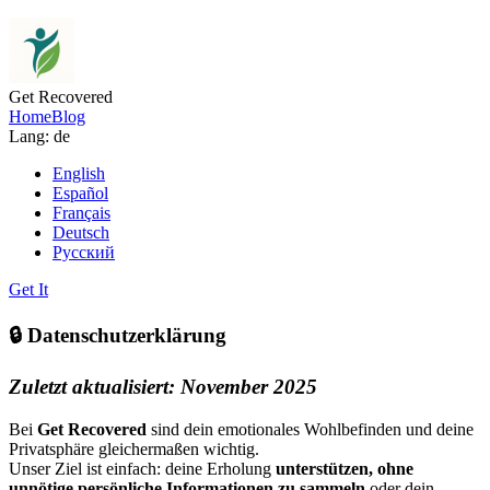
Get Recovered
Home
Blog
Lang: de
English
Español
Français
Deutsch
Русский
Get It
🔒 Datenschutzerklärung
Zuletzt aktualisiert: November 2025
Bei
Get Recovered
sind dein emotionales Wohlbefinden und deine
Privatsphäre gleichermaßen wichtig.
Unser Ziel ist einfach: deine Erholung
unterstützen, ohne
unnötige persönliche Informationen zu sammeln
oder dein