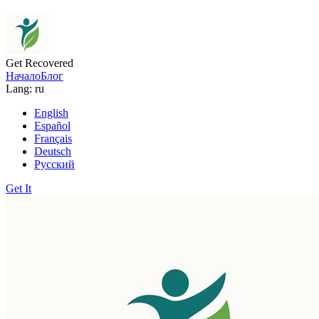
Get Recovered
Начало
Блог
Lang: ru
English
Español
Français
Deutsch
Русский
Get It